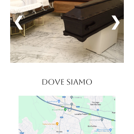
❮
❯
Dove siamo