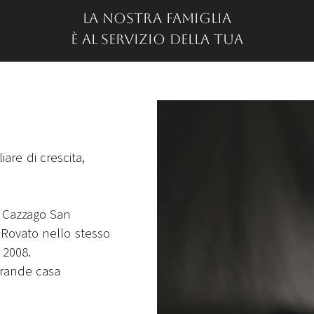
La nostra famiglia
è al servizio della tua
re di crescita,
i Cazzago San
 Rovato nello stesso
 2008.
grande casa