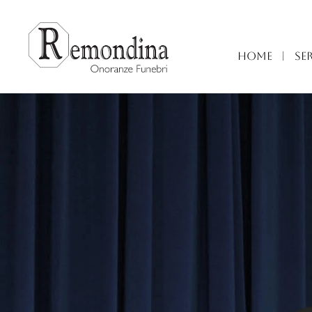
HOME
|
SER