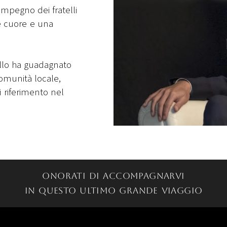
impegno dei fratelli
e cuore e una
vello ha guadagnato
omunità locale,
riferimento nel
Onorati di accompagnarvi
in questo ultimo grande viaggio